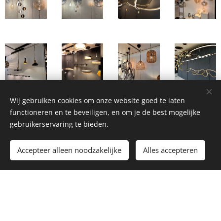
Wij gebruiken cookies om onze website goed te laten
Complete Verlichtingsoplossingen voor Thuis en Bedrijf
functioneren en te beveiligen, en om je de best mogelijke
gebruikerservaring te bieden.
Naast onze decoratieve verlichting voor thuis, bieden wij
ook levering en plaatsing van technische verlichting voor
Accepteer alleen noodzakelijke
Alles accepteren
bedrijven, winkels en openbare ruimtes. Onze oplossingen
zijn niet alleen esthetisch, maar ook functioneel en
energie-efficiënt.